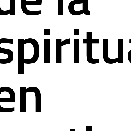
spiritu
en