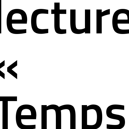
lectur
«
Temps