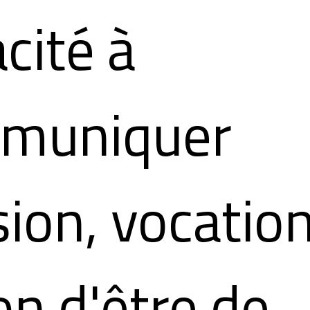
cité à
muniquer
ion, vocatio
on d'être de