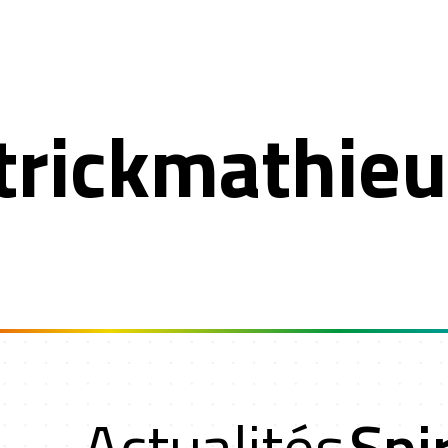
trickmathie
Actualités
Spir