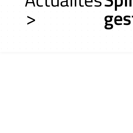
rs
>
ges
ces
cts r&d