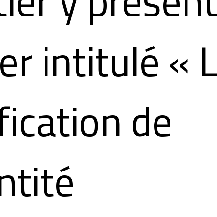
ier y présen
er intitulé « 
ification de
entité