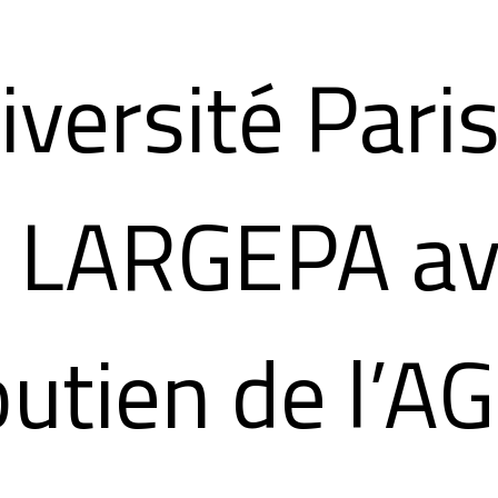
iversité Pari
le LARGEPA a
outien de l’A