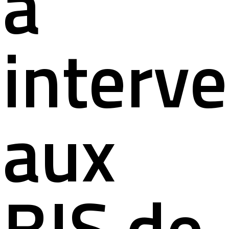
à
interve
aux
BIS de