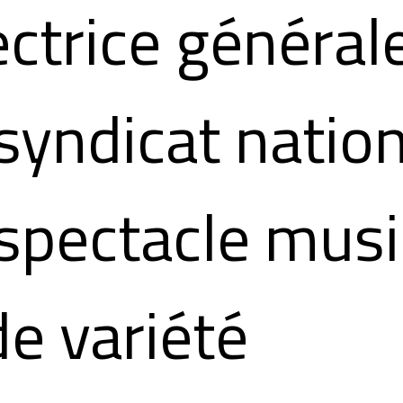
ectrice général
syndicat natio
spectacle musi
de variété