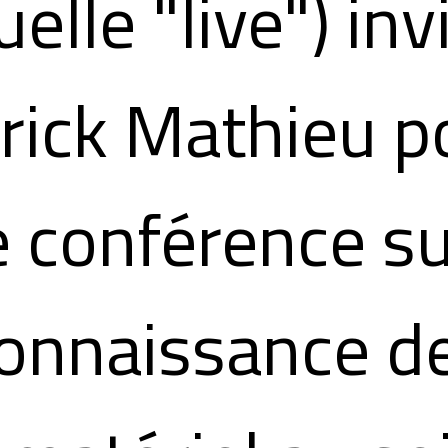
uelle "live") inv
rick Mathieu p
 conférence su
onnaissance d