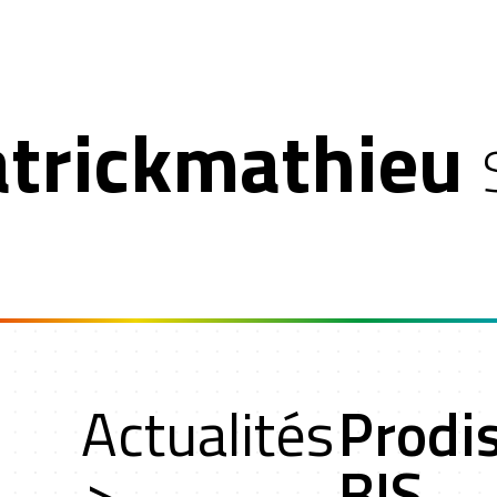
atrickmathieu
t
Actualités
Prodi
ers
>
BIS