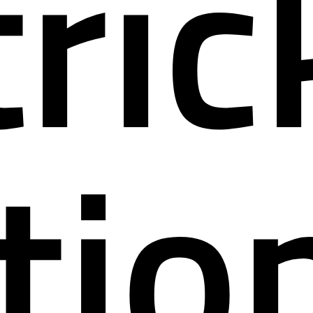
ric
atio