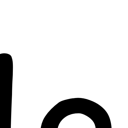
pro
le