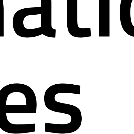
mat
es