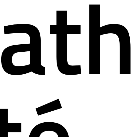
ath
té