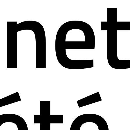
pou
rne
été