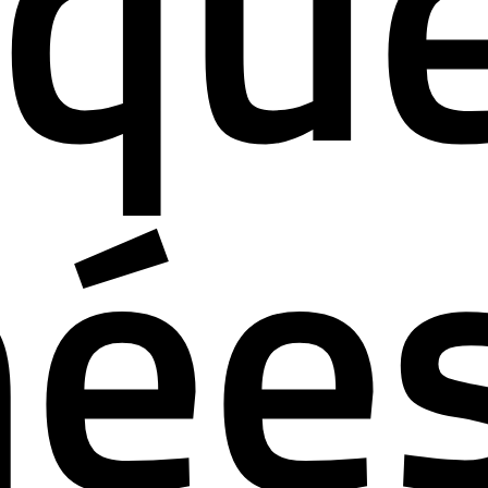
iqu
ées