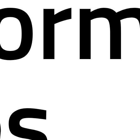
nfor
és