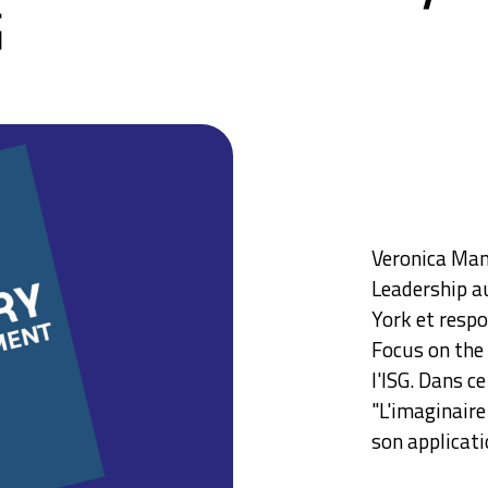
G
Veronica Man
Leadership au
York et respo
Focus on the
l'ISG. Dans c
"L'imaginaire 
son applicati