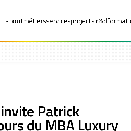
about
métiers
services
projects r&d
formati
nvite Patrick
ours du MBA Luxury