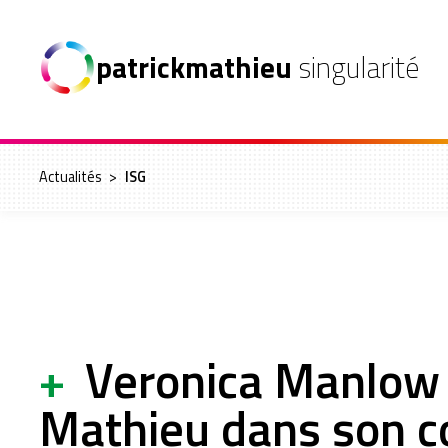
patrickmathieu
singularité
Actualités
>
ISG
+
Veronica Manlow i
Mathieu dans son c