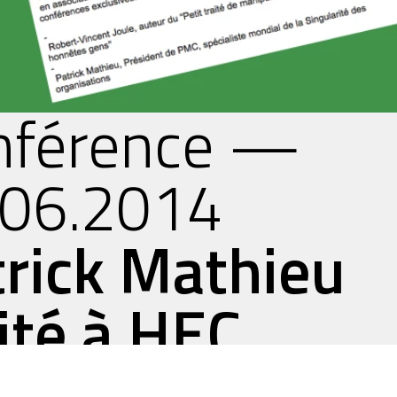
nférence —
.06.2014
trick Mathieu
ité à HEC
trepreneurs av