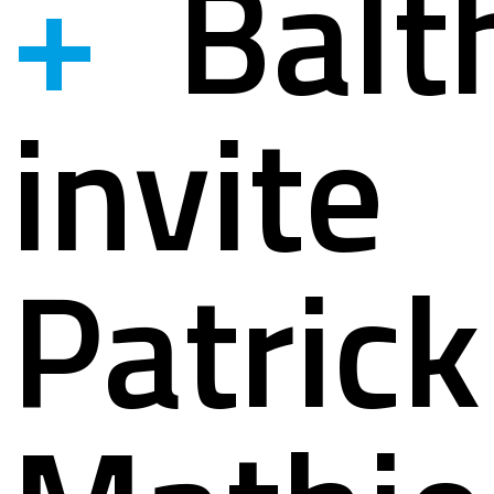
+
Balt
ystème
ation à la s
invite
lités
ation pour s
Patrick
act