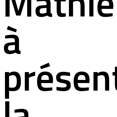
Mathie
à
présen
la