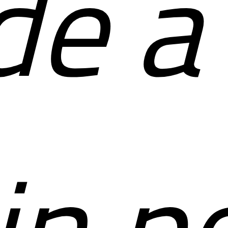
e a
in p