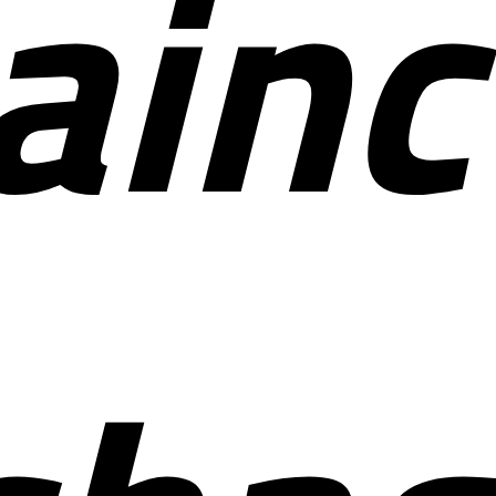
ainc
ctu
for