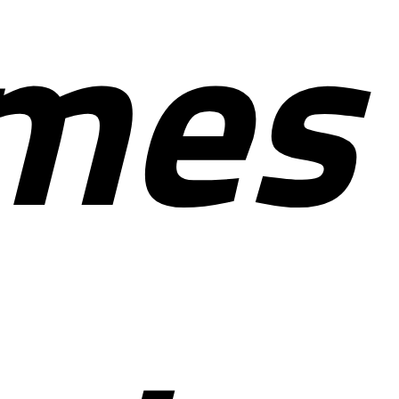
co
for
mes