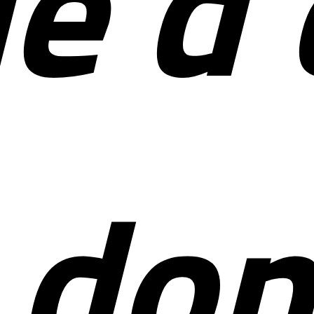
ue d
e do