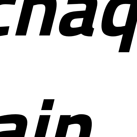
cha
ont
in,