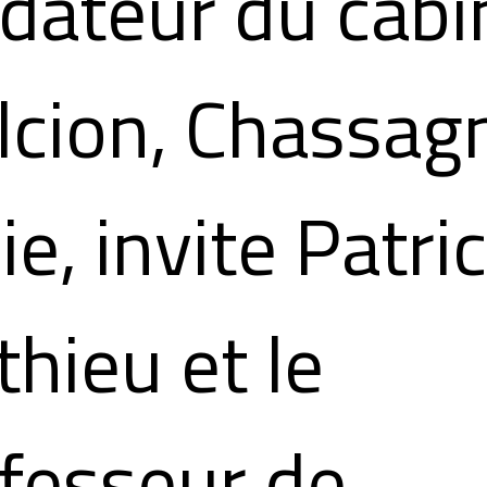
dateur du cabi
cion, Chassag
ie, invite Patri
hieu et le
fesseur de