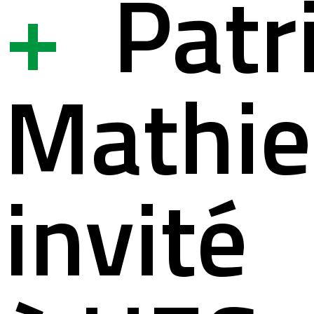
+
Patr
ystème
ation à la s
Mathi
lités
ation pour 
invité
ct