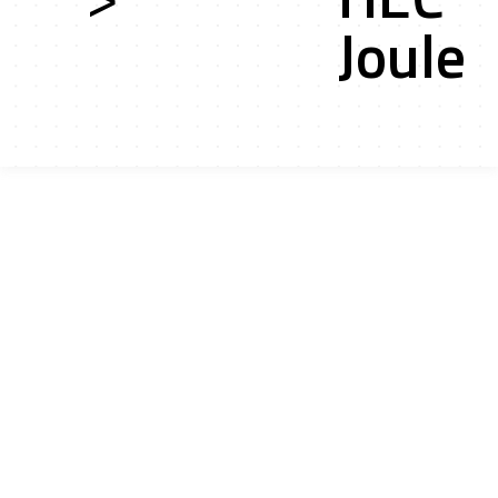
Joule
ces
ts r&d
ation