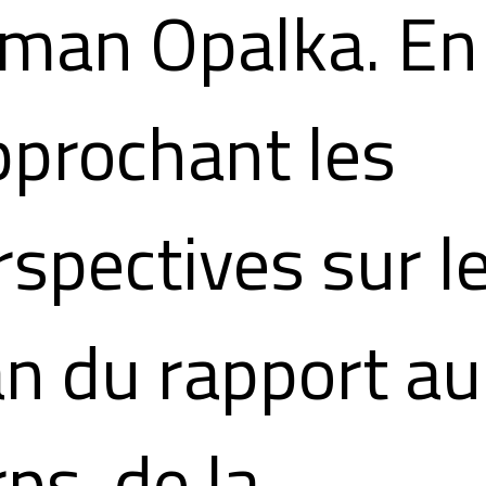
man Opalka. En
pprochant les
rspectives sur l
an du rapport au
ps, de la