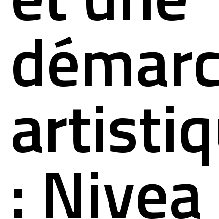
démar
artisti
: Nivea