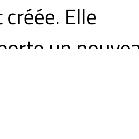
 créée. Elle
porte un nouve
gard sur la mar
 ses enjeux de