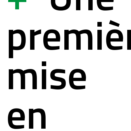
ystème
ation à la si
premiè
lités
mation pour s
mise
act
en