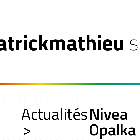
atrickmathieu
s
n
Actualités
Nivea
oche
>
Opalka