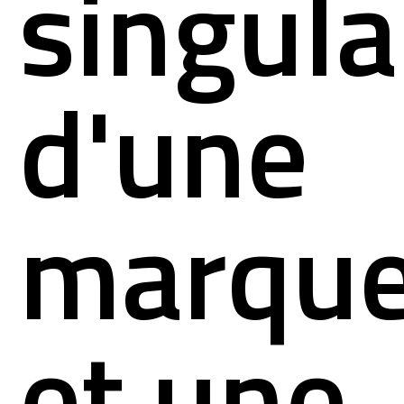
singula
d'une
marqu
et une