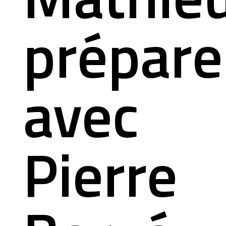
alités
mation pour se
prépare
act
avec
Pierre