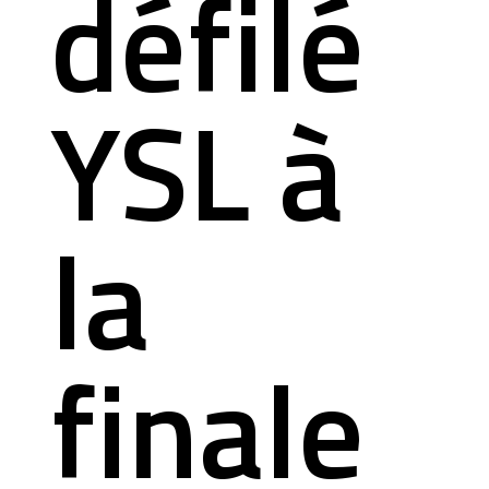
défilé
YSL à
la
finale