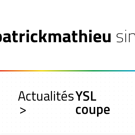
patrickmathieu
si
on
Actualités
YSL
roche
>
coupe