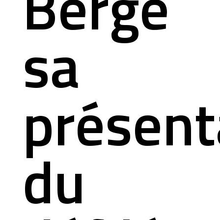
Bergé
sa
présent
du