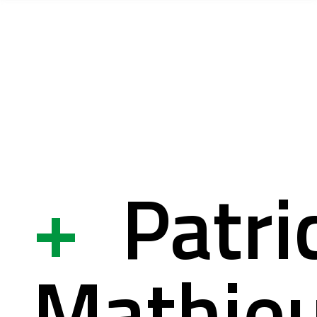
ices
ets r&d
ation
+
Patri
système
mation à la sin
Mathie