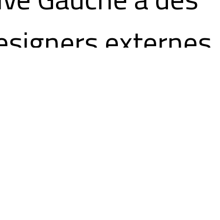
esigners externes,
edi Slimane et
lber Elbaz), Patrick
athieu est sollicit
ar M. Bergé pour