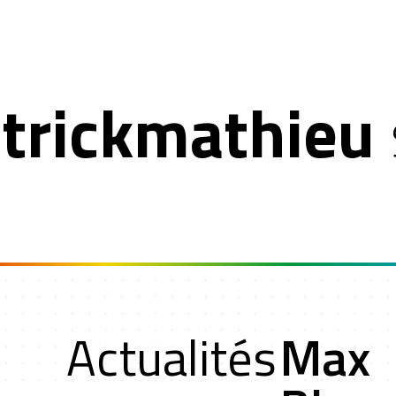
trickmathieu
n
Actualités
Max
oche