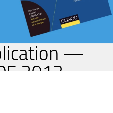
lication —
05.2013
livre de Daniel
ntionne