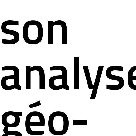
son
analys
géo-