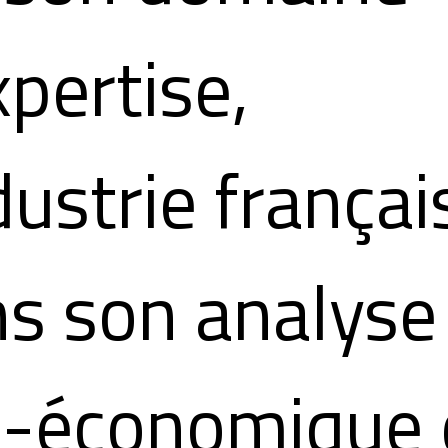
xpertise,
ndustrie françai
s son analyse
-économique 