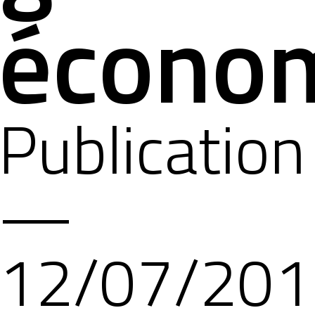
écono
Publication
—
12/07/201