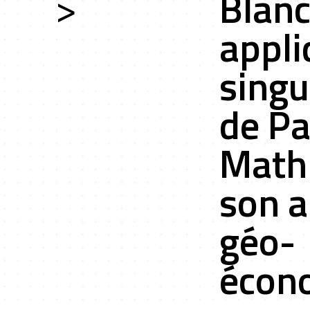
>
Blan
appli
ces
singu
de Pa
Mathi
ts r&d
son a
géo-
écon