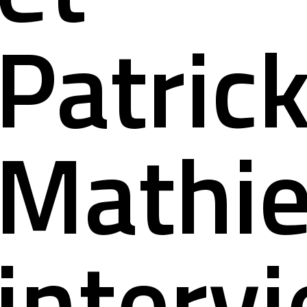
ct
Patric
Mathi
interv