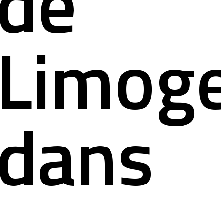
de
Limog
dans