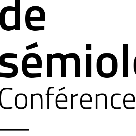
de
sémiol
Conférenc
—