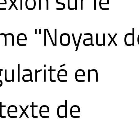
exion sur le
me "Noyaux d
gularité en
texte de