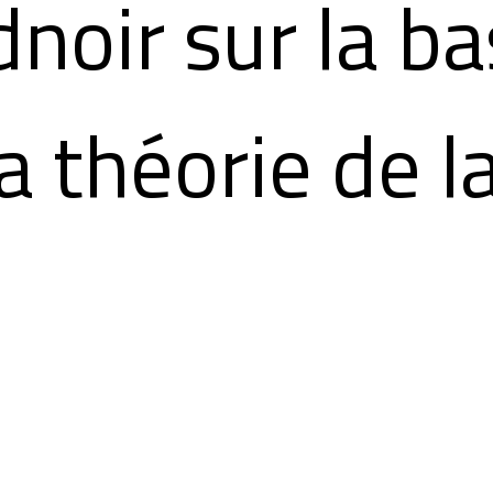
dnoir sur la b
a théorie de l
gularité de Pat
hieu.