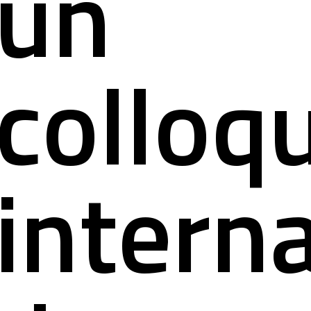
un
colloq
intern