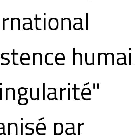
ernational
istence huma
ingularité"
anisé par