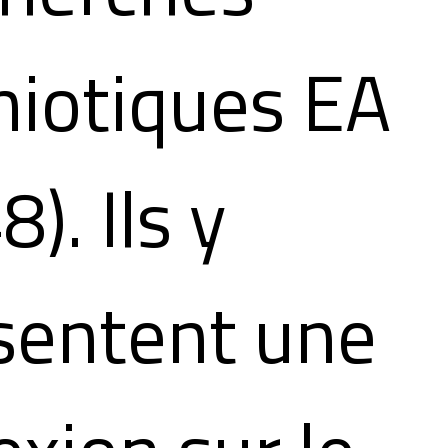
iotiques EA
). Ils y
sentent une