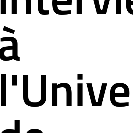
à
l'Unive