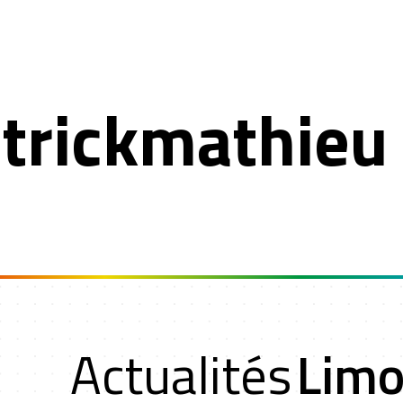
trickmathieu
n
Actualités
Limo
oche