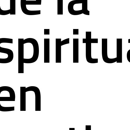
spiritu
en