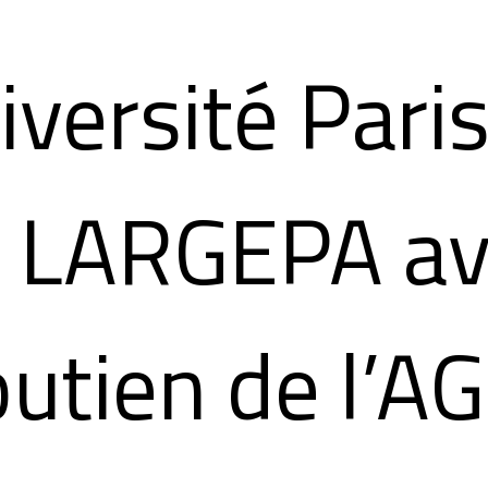
iversité Pari
le LARGEPA a
outien de l’A