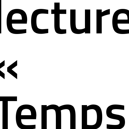
lectur
«
Temps