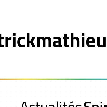
trickmathie
Actualités
Spir