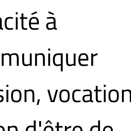
cité à
muniquer
ion, vocatio
on d'être de