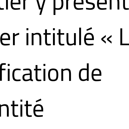
ier y présen
er intitulé « 
ification de
entité