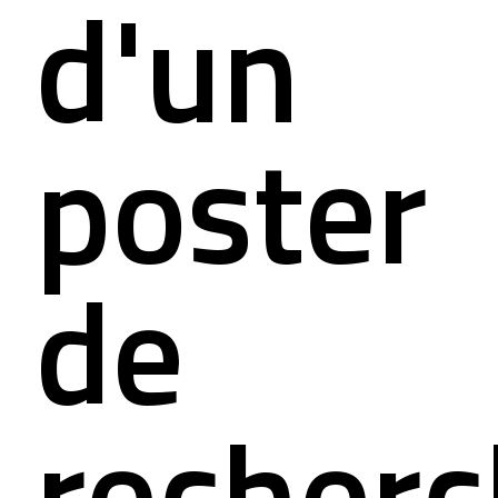
d'un
alités
mation pour s
poster
act
de
recher