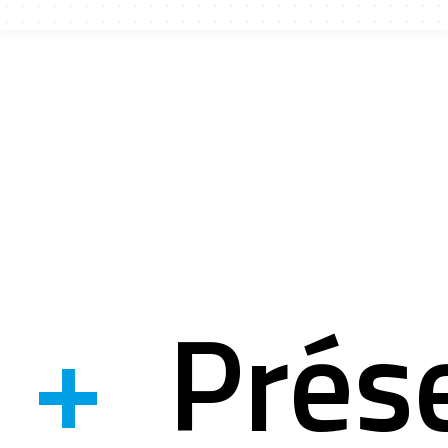
ices
ets r&d
ation
+
Prés
ystème
mation à la si