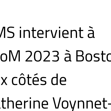
S intervient à
AoM 2023 à Bost
x côtés de
therine Voynnet