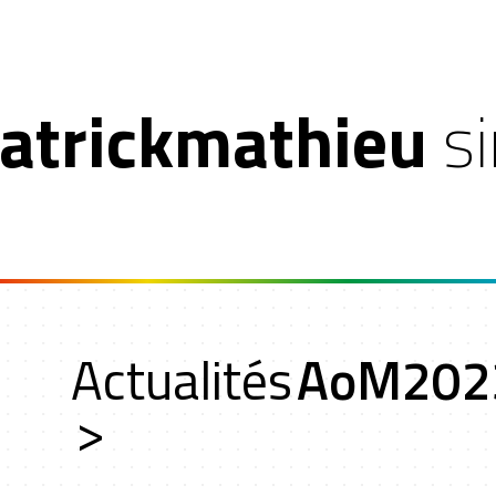
atrickmathieu
s
on
Actualités
AoM202
oche
>