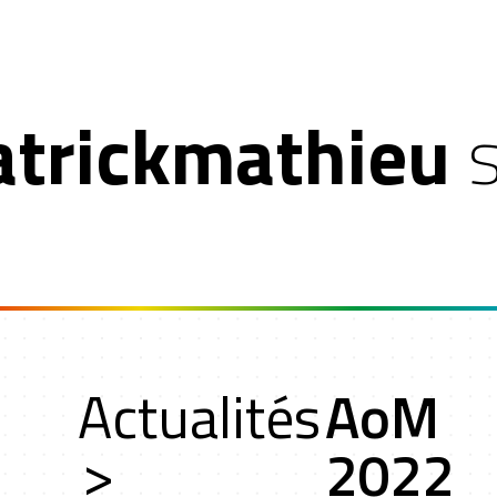
atrickmathieu
n
Actualités
AoM
oche
>
2022