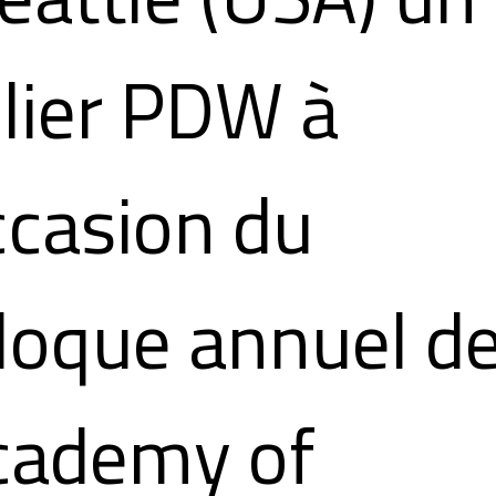
elier PDW à
ccasion du
lloque annuel d
Academy of