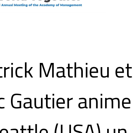
rick Mathieu et
c Gautier anime
eattle (USA) un