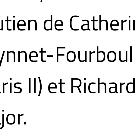
tien de Cather
ynnet-Fourboul
ris II) et Richar
or.