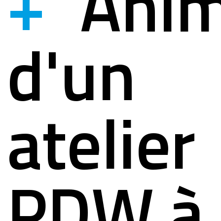
+
Anim
ystème
ation à la si
d'un
lités
ation pour s
atelier
act
PDW à