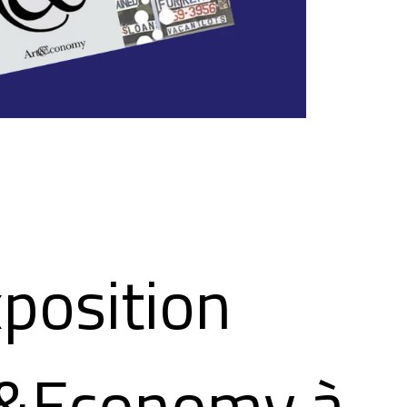
xposition
t&Economy à