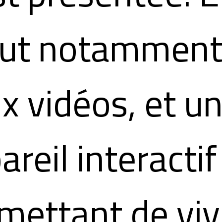
lut notammen
x vidéos, et u
areil interactif
mettant de viv