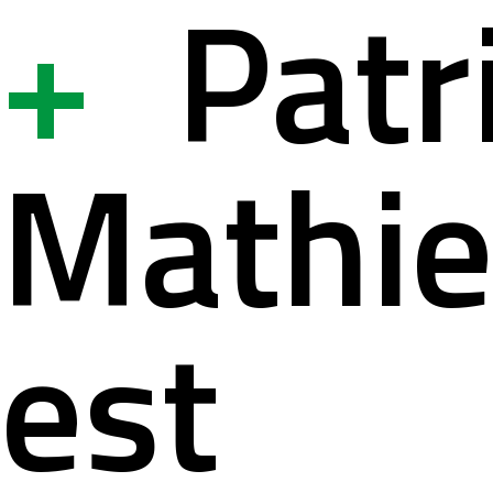
+
Patr
ystem
ation à la s
Mathi
lités
ation pour 
est