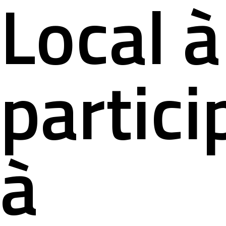
Local à
partici
à