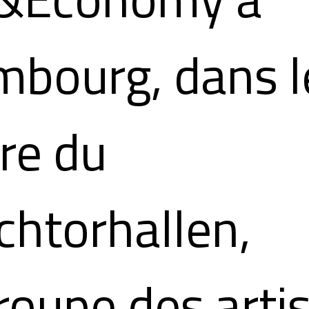
bourg, dans l
re du
chtorhallen,
roupe des arti