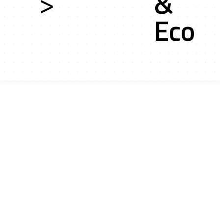
>
&
Eco
ces
cts r&d
tion