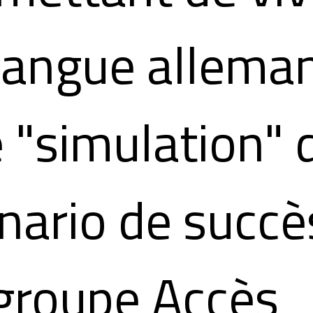
langue allema
 "simulation" 
nario de succè
groupe Accès