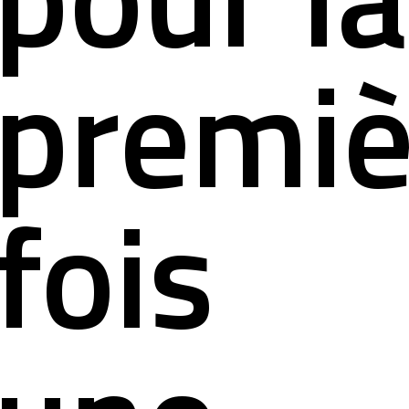
premiè
fois