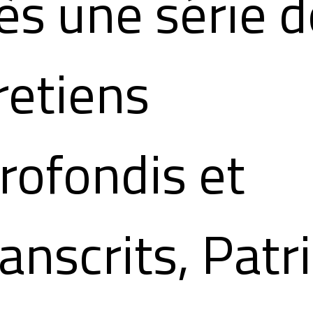
ès une série d
retiens
rofondis et
anscrits, Patr