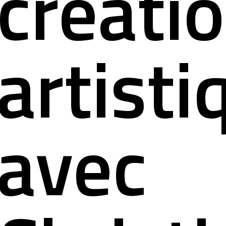
créati
artisti
avec