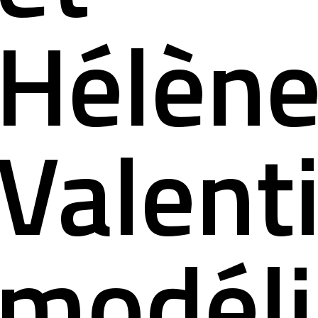
nous conta
Hélèn
Valent
modéli