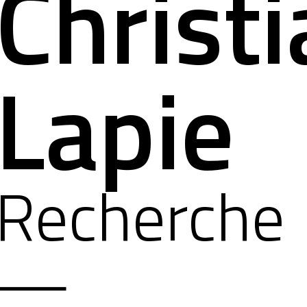
Christ
Lapie
Recherche
—