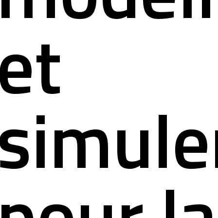
et
simule
pour la