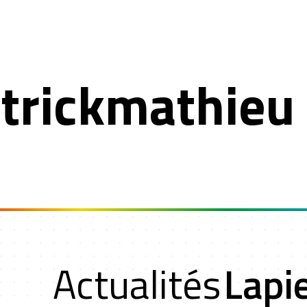
trickmathieu
t
Actualités
Lapi
rs