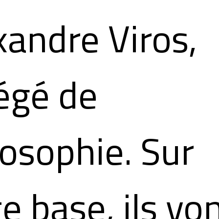
xandre Viros,
égé de
losophie. Sur
e base, ils vo