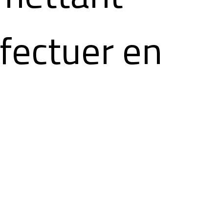
ffectuer en
gination une
tion de l'artis
c nos propres