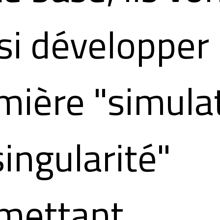
si développer 
mière "simula
singularité"
mettant