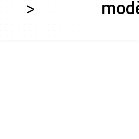
>
mod
ces
cts r&d