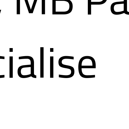
ialise
a