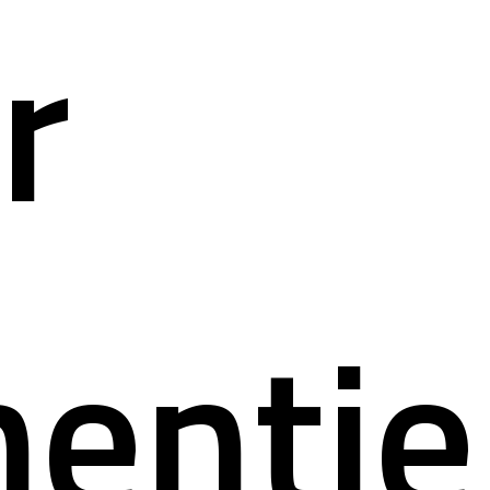
r
systè
mation
entie