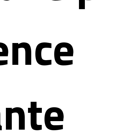
ence
ante