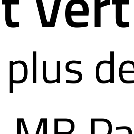
t Vert
 plus d
, MB P