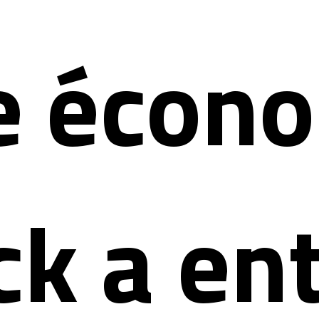
e écono
k a ent