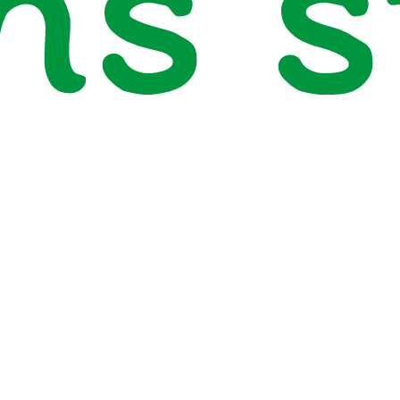
ns 
n