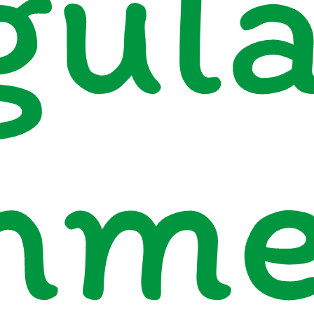
gula
mm