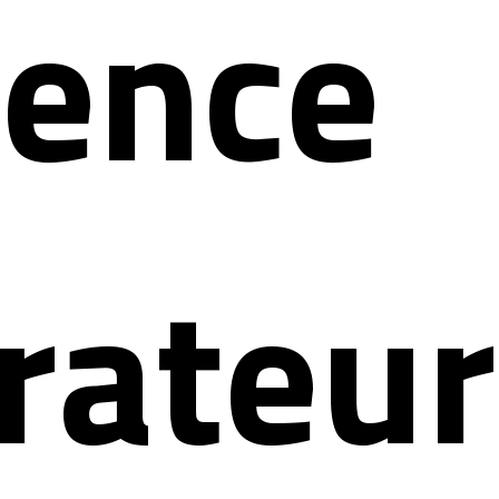
ience
rateur