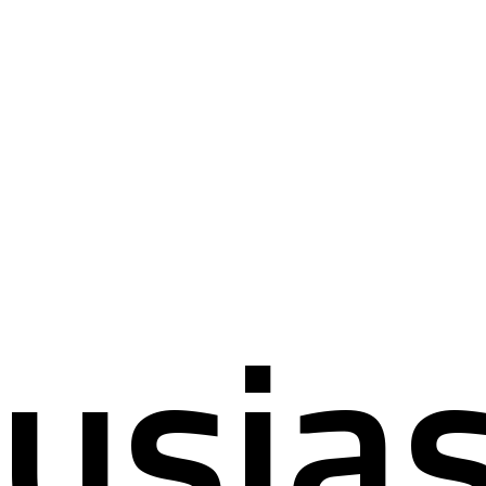
mati
usia