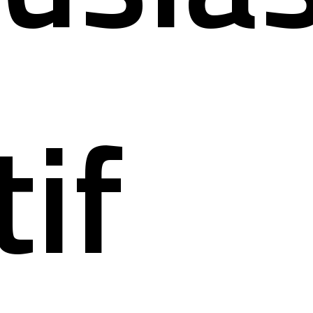
osys
rmati
tif