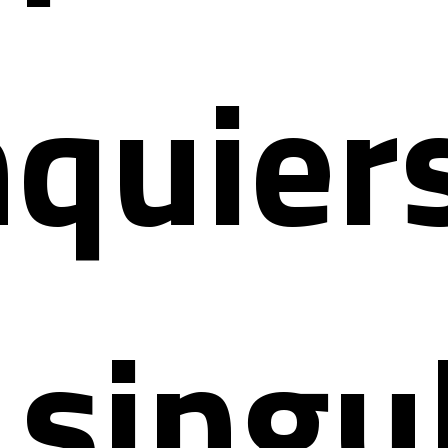
nquier
 singu