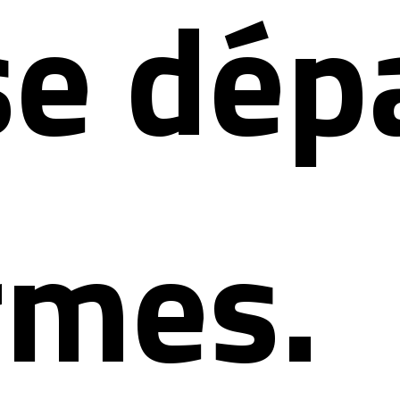
se dép
rmes.