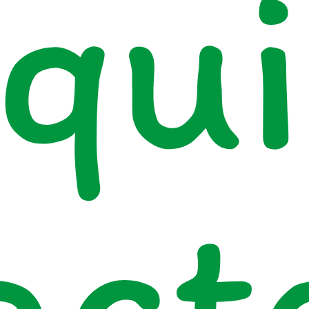
qui
act