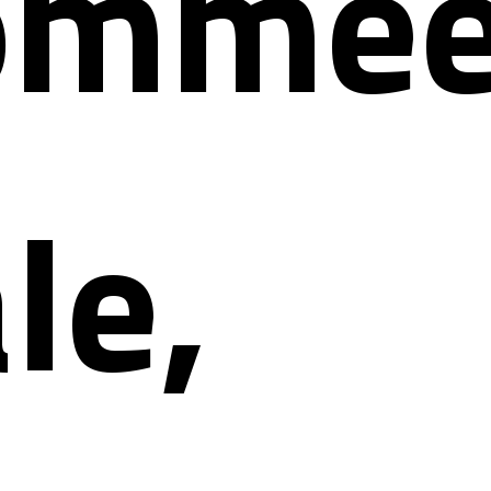
nommé
le,