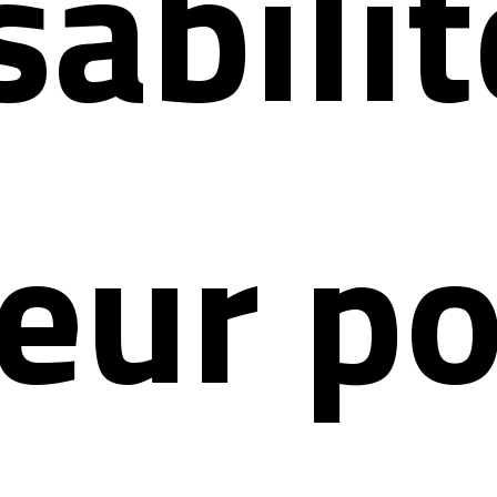
abili
eur p