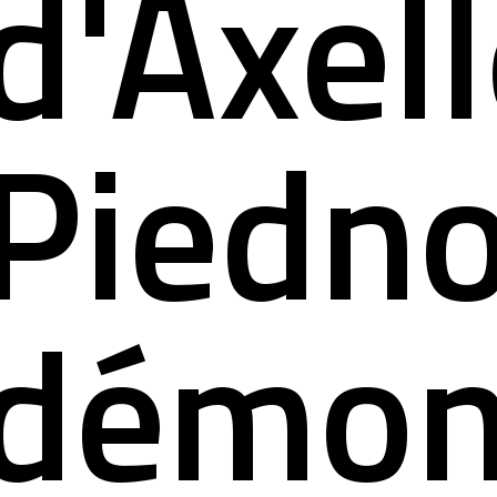
d'Axel
ct
Piedno
démon