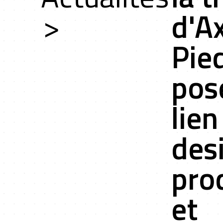
che
>
d'Ax
Pie
ces
pos
lien
des
ts r&d
pro
et