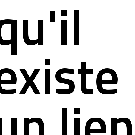
qu'il
existe
un lie