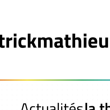
trickmathie
Actualités
la t