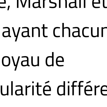
, Marshall e
 ayant chacu
noyau de
ularité différ