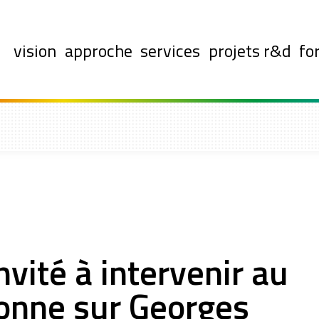
vision
approche
services
projets r&d
fo
nvité à intervenir au
bonne sur Georges