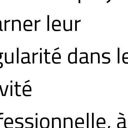
arner leur
gularité dans l
vité
fessionnelle, à