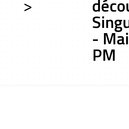
>
déco
Singu
ces
- Ma
PM
ts r&d