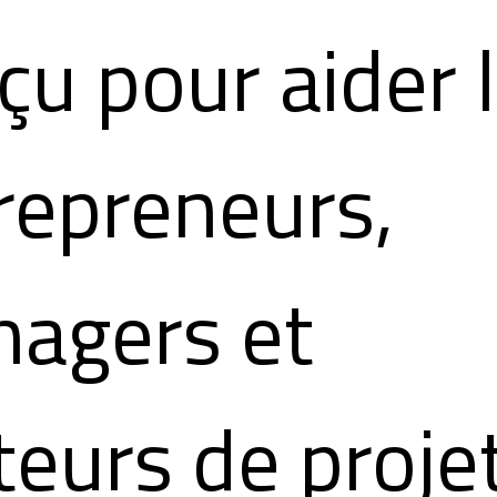
çu pour aider 
repreneurs,
agers et
teurs de proje