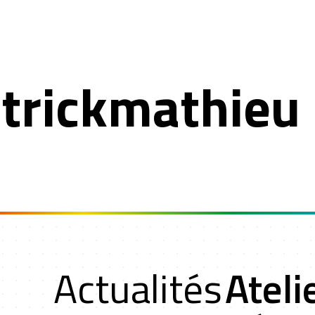
trickmathieu
n
Actualités
Ateli
oche