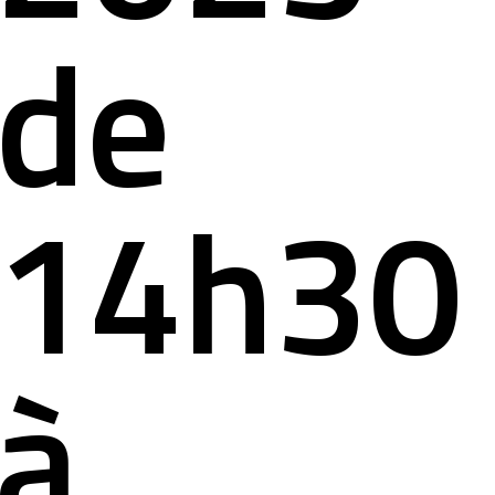
de
14h30
à