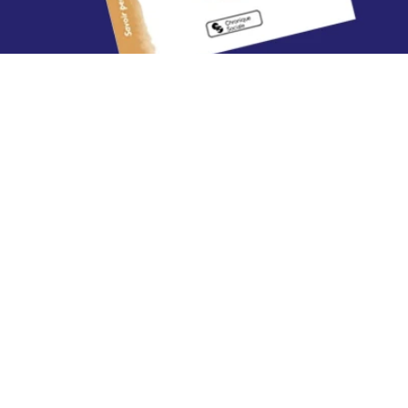
lication —
.09.2020
s son nouvea
re, Laurence
anski fait