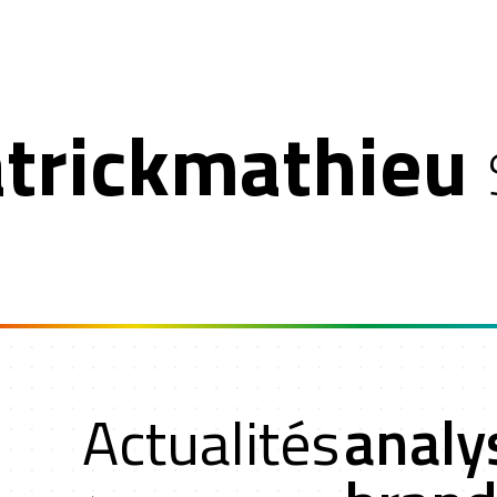
trickmathieu
n
Actualités
analy
oche