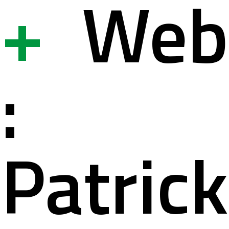
+
Web
ystème
ation à la s
:
lités
ation pour 
Patrick
ct