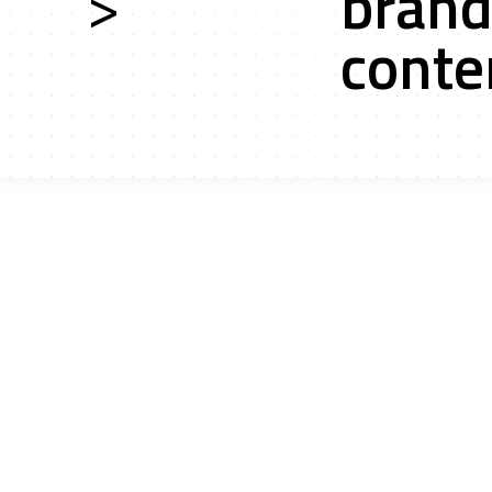
>
bran
conte
ces
ts r&d
tion