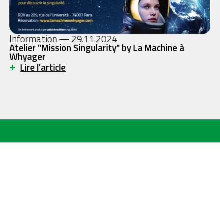
Information — 29.11.2024
Atelier "Mission Singularity" by La Machine à
Whyager
+
Lire l'article
vision
écosystème
approche
actualités
services
contact