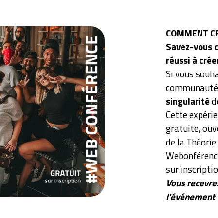
COMMENT CR
Savez-vous c
réussi à cr
Si vous souha
communauté
singularité
d
Cette expéri
gratuite, ouv
de la Théorie 
Webonférence
sur inscriptio
Vous recevrez
l'événement