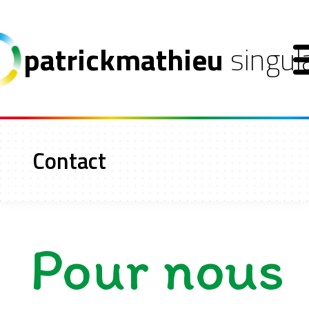
patrickmathieu
singul
sion
Contact
pproche
rvices
Pour nous
ojets r&d