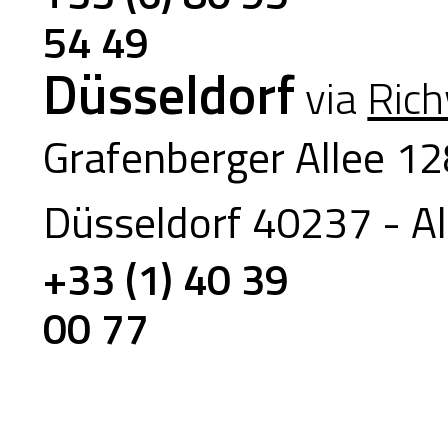
54 49
Düsseldorf
via
Ric
Grafenberger Allee 1
Düsseldorf 40237 - A
+33 (1) 40 39
00 77