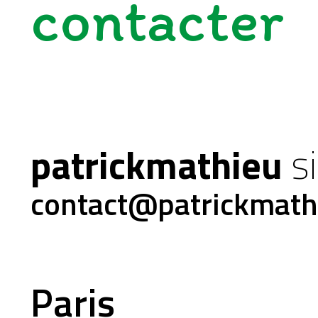
contacter
rmation
cosystème
ormation à la singul
patrickmathieu
s
tualités
ormation pour se si
contact@patrickmath
ntact
Paris