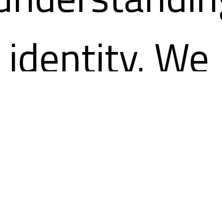
 identity. We
lored how an
nographic