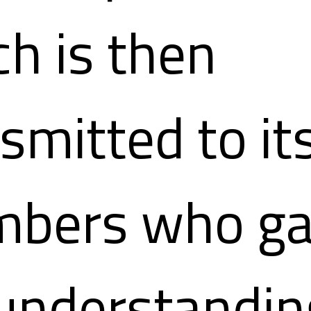
h is then
smitted to it
bers who ga
 understandin