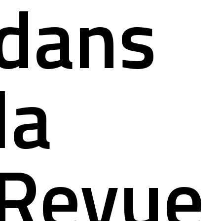
dans
la
Revue