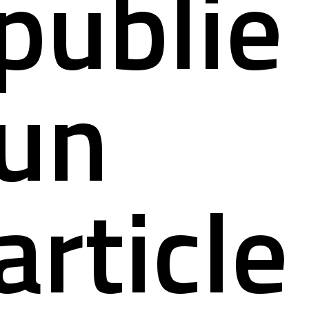
publie
ct
un
article