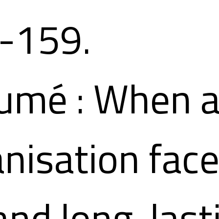
-159.
umé : When 
nisation fac
and long-last