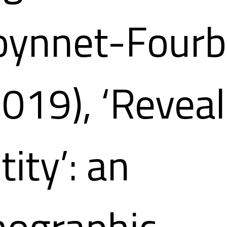
oynnet-Fourb
2019), ‘Revea
tity’: an