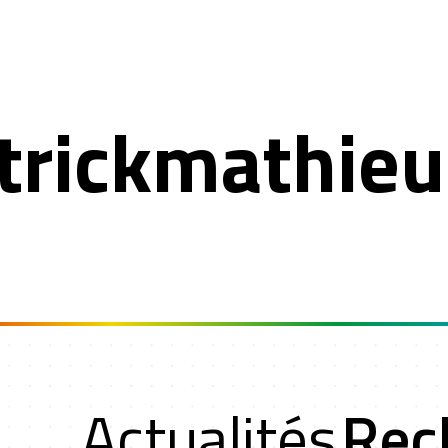
trickmathie
n
Actualités
Rec