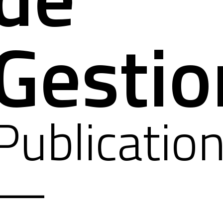
Gestio
Publicatio
—