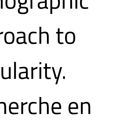
nographic
roach to
ularity.
herche en