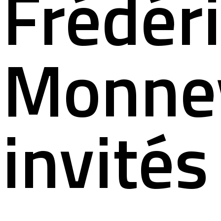
Frédér
Monne
invités