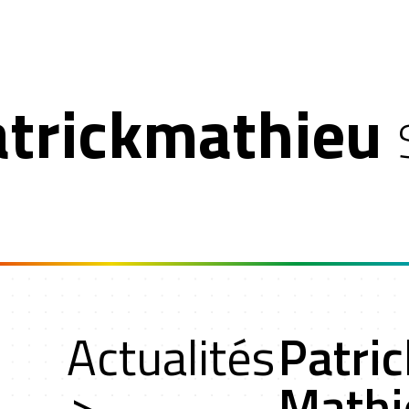
atrickmathieu
n
Actualités
Patric
oche
>
Mathi