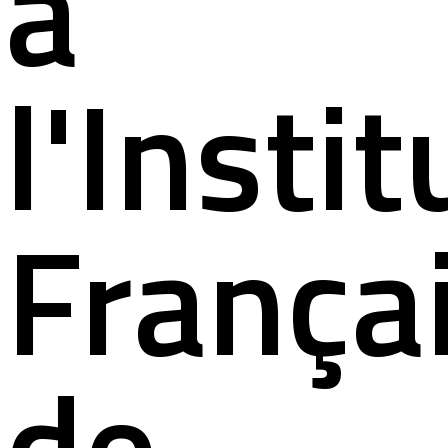
à
l'Instit
França
de