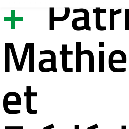
+
Patr
ystème
ation à la s
Mathi
lités
ation pour 
et
ct