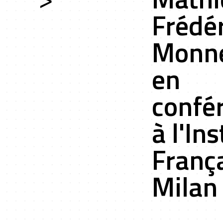
Frédér
ces
Monn
en
confé
ts r&d
à l'Ins
Franç
Milan
ation