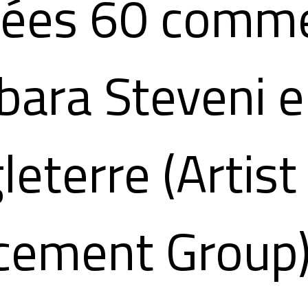
nées 60 comm
bara Steveni 
leterre (Artist
cement Group)