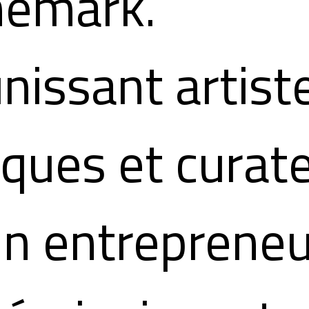
emark.
nissant artist
tiques et curat
un entrepreneu