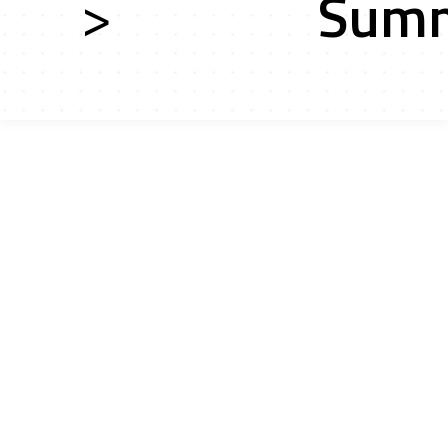
>
Summ
ces
ts r&d