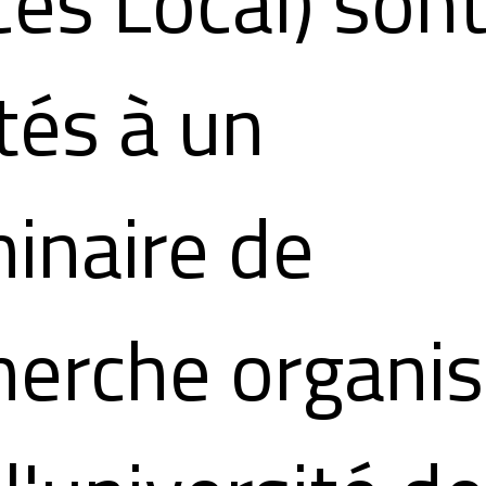
cès Local) son
ités à un
inaire de
herche organi