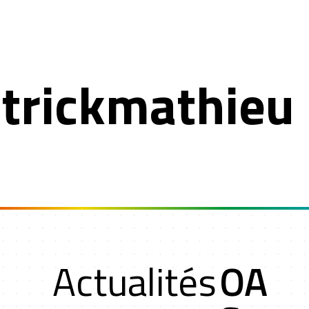
trickmathieu
n
Actualités
OA
oche