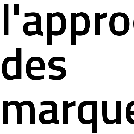
l'appr
des
marqu