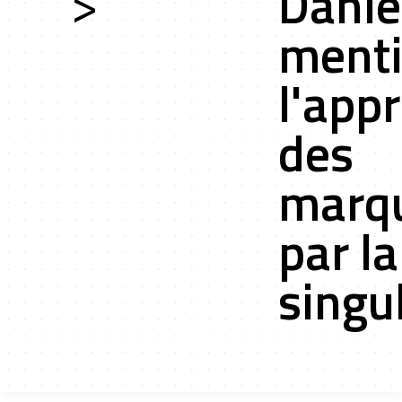
>
Danie
ment
ces
l'app
des
marq
ts r&d
par la
singu
tion