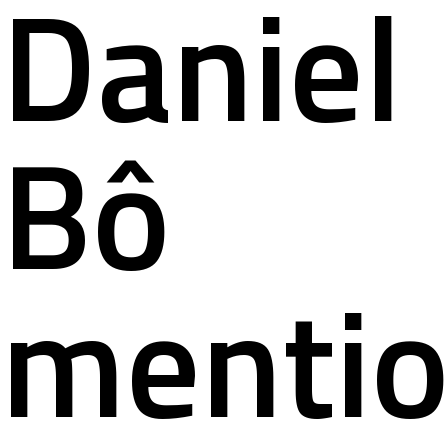
Daniel
Bô
menti