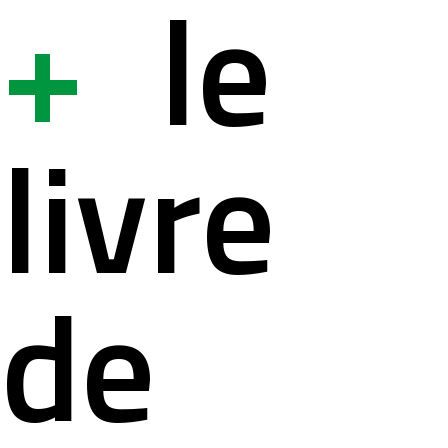
+
le
ystème
ation à la s
livre
lités
ation pour 
de
ct