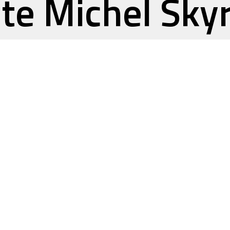
ite Michel Sky
senter ses
herches
hropologique
s d'un événem
a Comédie Nat