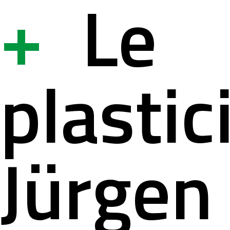
+
Le
ystème
ation à la s
plastic
lités
ation pour 
Jürgen