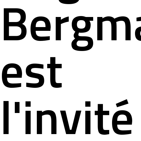
ct
Bergm
est
l'invité