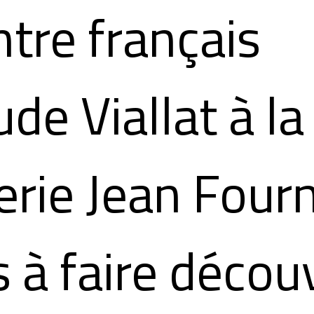
ntre français
ude Viallat à la
erie Jean Fourn
s à faire découv