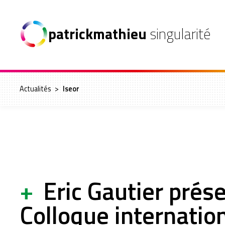
patrickmathieu
singularité
Actualités
>
Iseor
+
Eric Gautier prés
Colloque internati