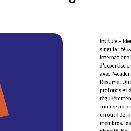
Intitulé « Id
singularité »
International
d'expertise 
avec l'Acad
Résumé : Qua
profonds et d
régulièrement
comme un pro
un outil défi
membres, les
identité. Nou