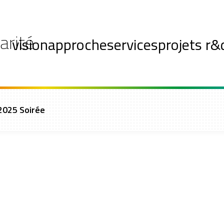
arité
vision
approche
services
projets r&
 2025 Soirée