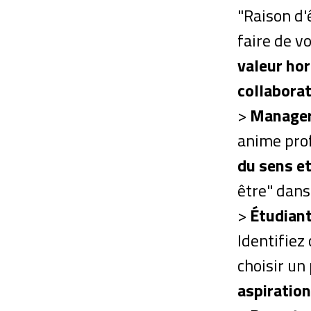
"Raison d'
faire de v
valeur ho
collaborat
>
Manager
anime pro
du sens et
être" dans
>
Étudiant
Identifiez
choisir un
aspiratio