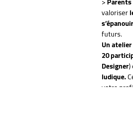
>
Parents
valoriser
l
s’épanoui
futurs.
Un atelier
20 partici
Designer
)
ludique.
C
votre prof
fonctionn
issue de 2
par
Patric
En perspe