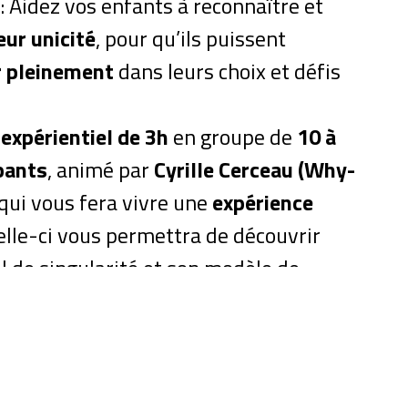
: Aidez vos enfants à reconnaître et
eur unicité
, pour qu’ils puissent
r pleinement
dans leurs choix et défis
 expérientiel de 3h
en groupe de
10 à
pants
, animé par
Cyrille Cerceau (Why-
 qui vous fera vivre une
expérience
elle-ci vous permettra de découvrir
il de singularité et son modèle de
ement grâce à la méthode innovante
5 ans de recherche, développée
k Mathieu Singularité.
ctive…
de belles rencontres, des