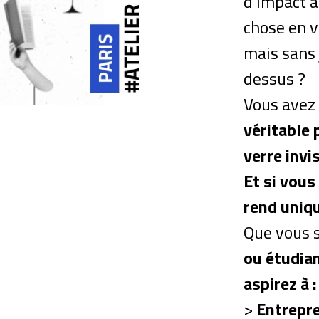
d’impact à
chose en 
mais sans 
dessus ?
Vous avez 
véritable 
verre invi
Et si vous
rend uniqu
Que vous 
ou étudia
aspirez à :
>
Entrepre