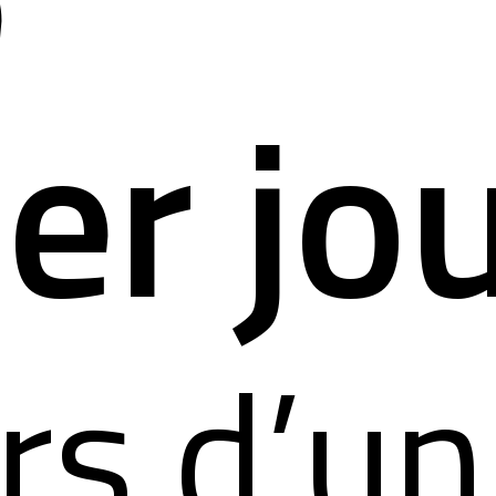
e
er jo
ors d’un