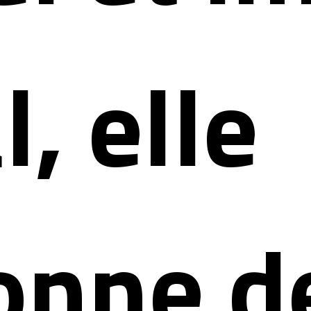
l, elle
onne d