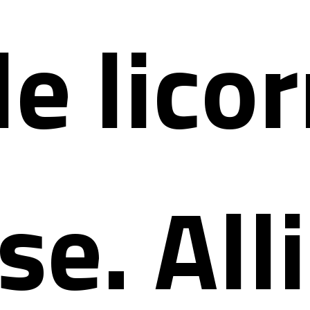
e lico
se. All