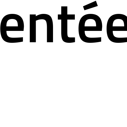
enté
ualité
rmatio