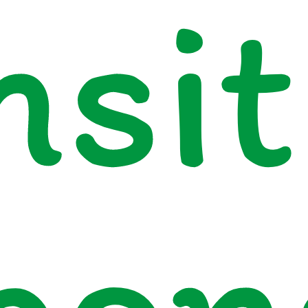
nsit
pon