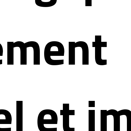
ement
el et i