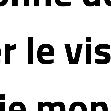
r le vi
gie mon