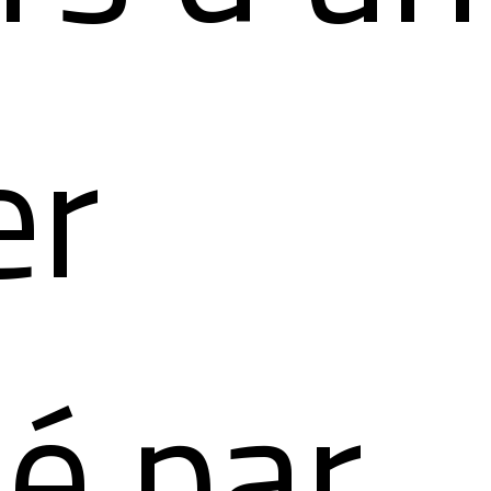
er
é par