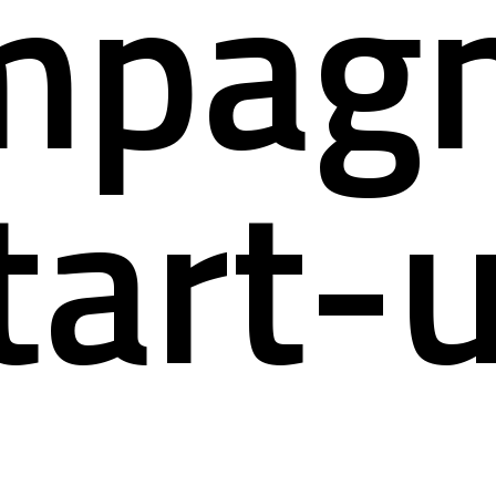
mpag
tart-