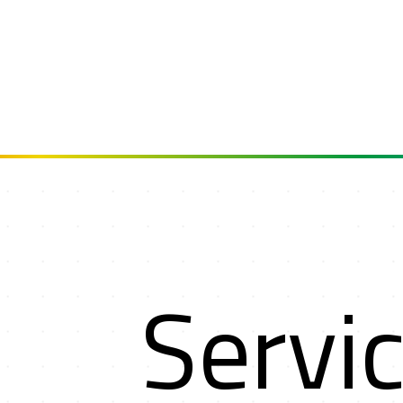
ut
Servi