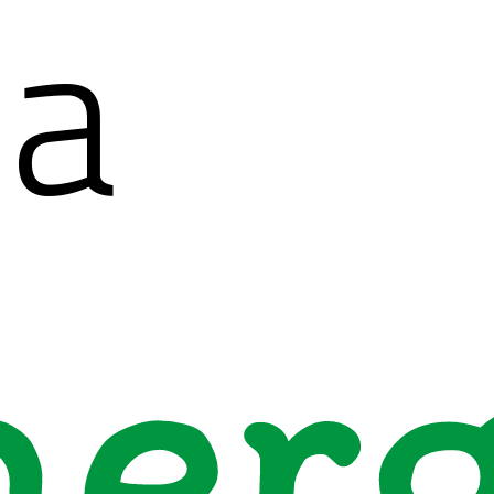
ea
ner