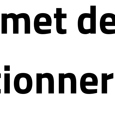
omet d
ionner