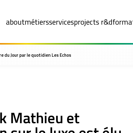
about
métiers
services
projects r&d
forma
vre du Jour par le quotidien Les Echos
ck Mathieu et
 sur le luxe est élu