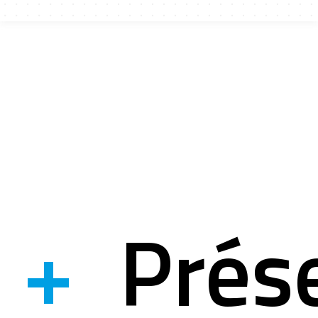
ices
ects r&d
ation
+
Prés
ystem
mation à la si