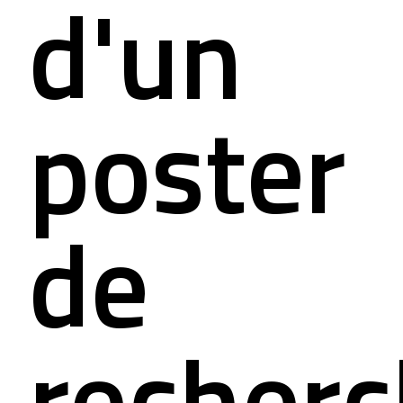
d'un
alités
mation pour s
poster
 nous contact
de
recher