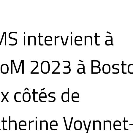
S intervient à
AoM 2023 à Bost
x côtés de
therine Voynnet