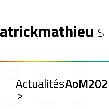
atrickmathieu
s
t
Actualités
AoM202
ers
>