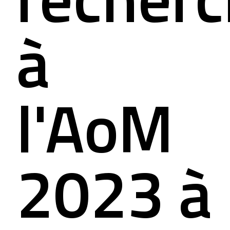
à
l'AoM
2023 à