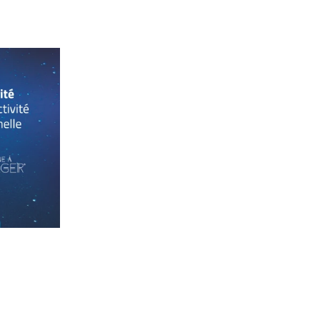
tion
ystem
ation à 