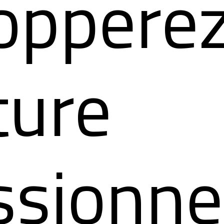
opperez
ture
ssionne