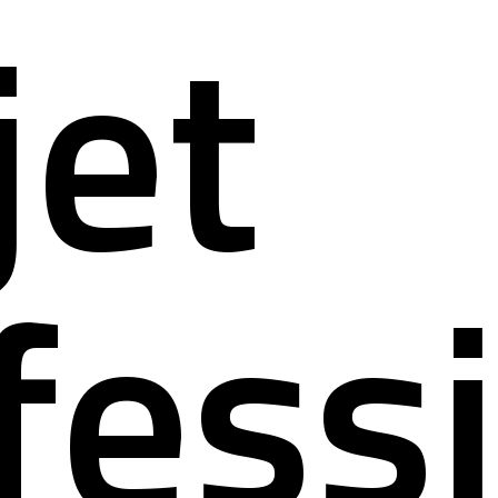
jet
fess