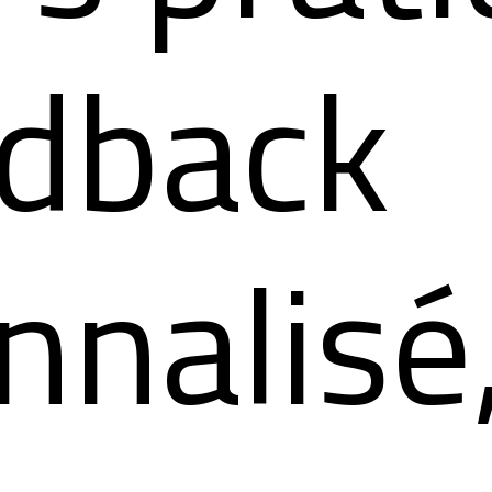
edback
nnalisé