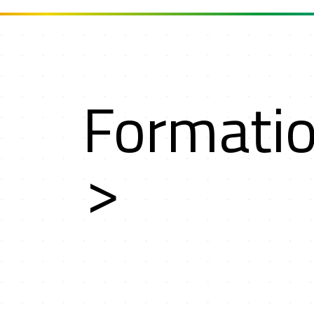
Formati
rs
>