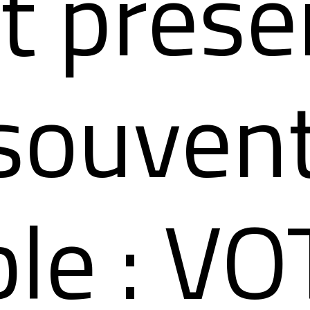
st prése
souven
ble : ​V