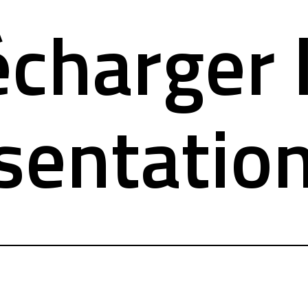
écharger 
sentatio