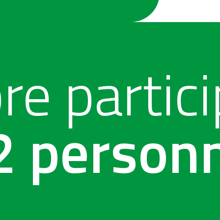
e partic
2 person