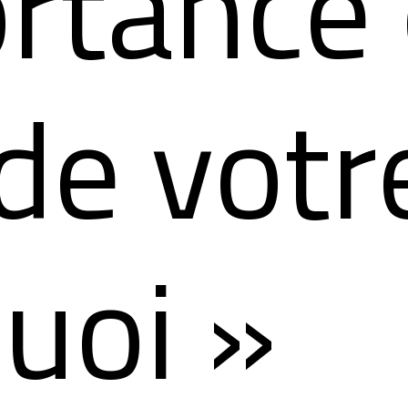
rtance 
de votr
uoi »