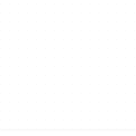
ces
cts r&d