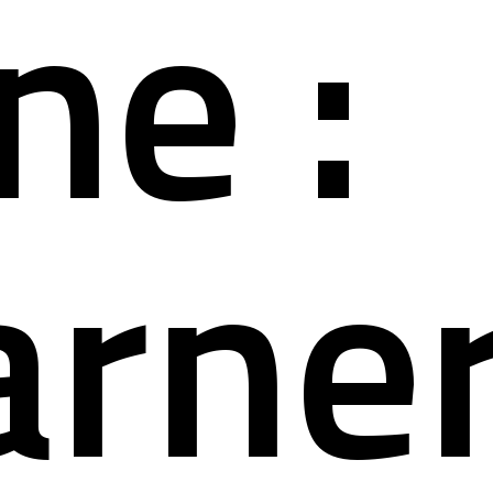
ne :
arner