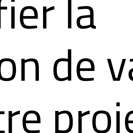
ier la
ion de v
re proj