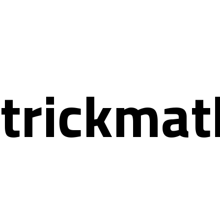
trickma
t