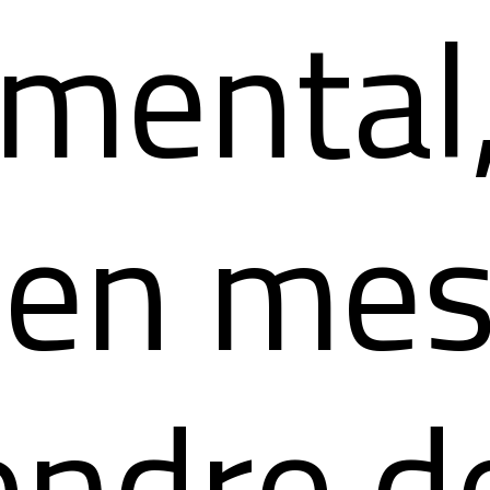
mental
 en me
endre d