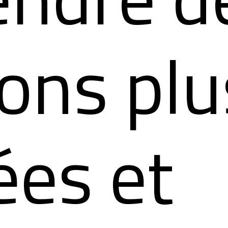
ons ​plu
ées et