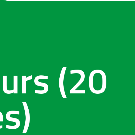
e
ours (20
s)