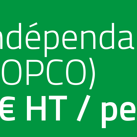
indépenda
 OPCO)
 HT / pe