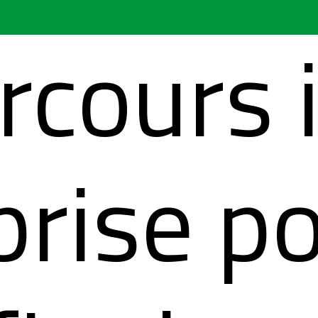
rcours 
prise p