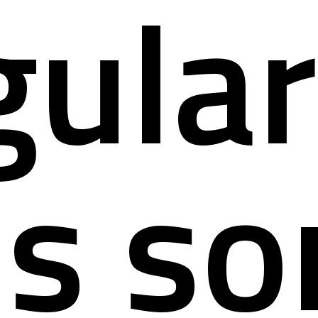
gular
s so