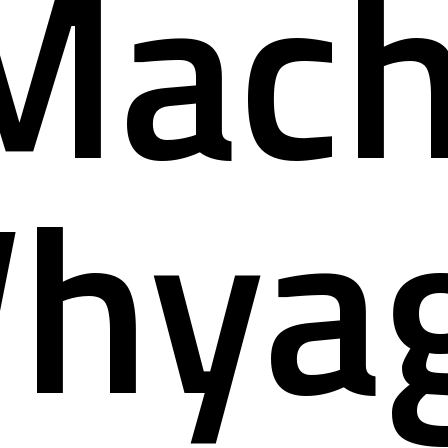
Mach
hya