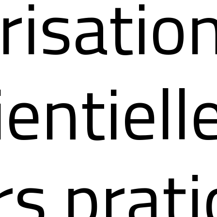
risatio
entielle,
rs prat