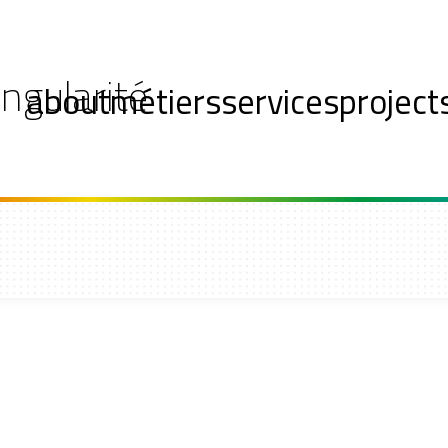
ingularité
about
métiers
services
project