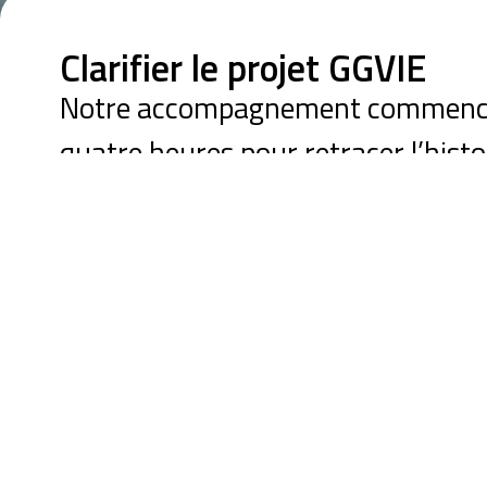
Clarifier le projet GGVIE
Notre accompagnement commence pa
quatre heures pour retracer l’hist
sa singularité et la traduire en un 
Notre analyse révèle un chang
Groupama Gan Vie devient GGVIE
que fondateur, a insufflé sa singu
Il incarne ce que nous appelons un
personne animée par la volonté de 
contexte de contraintes, tout en tr