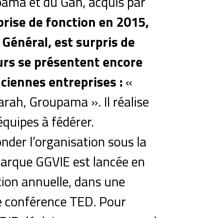
pama et du Gan, acquis par
prise de fonction en 2015,
 Général, est surpris de
urs se présentent encore
ciennes entreprises :
«
rah, Groupama ». Il réalise
équipes à fédérer.
onder l’organisation sous la
rque GGVIE est lancée en
ion annuelle, dans une
e conférence TED. Pour