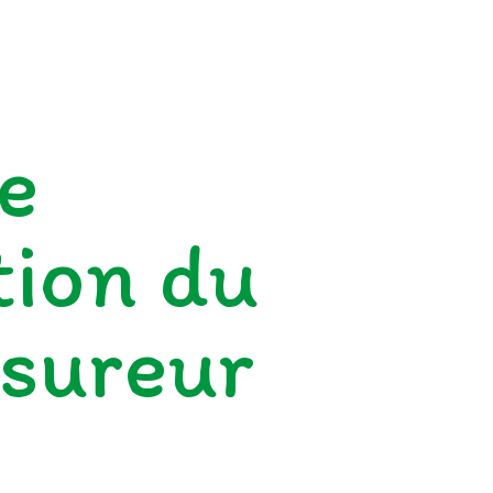
e
ion du
ssureur