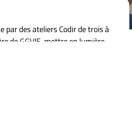
r des ateliers Codir de trois à
oire de GGVIE, mettre en lumière
projet d’entreprise inspirant.
ement d’ADN au moment où
.
Jean-François Garin, en tant
larité personnelle dans la marque.
 « Guerrier Humain, GPS », une
repousser les limites dans un
availlant en équipe. Le troisième