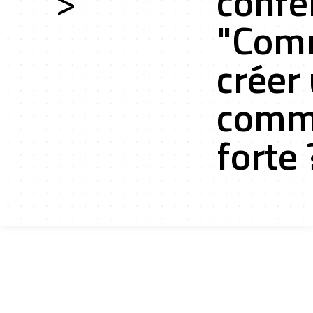
>
confé
"Com
ces
créer
comm
forte 
cts r&d
tion