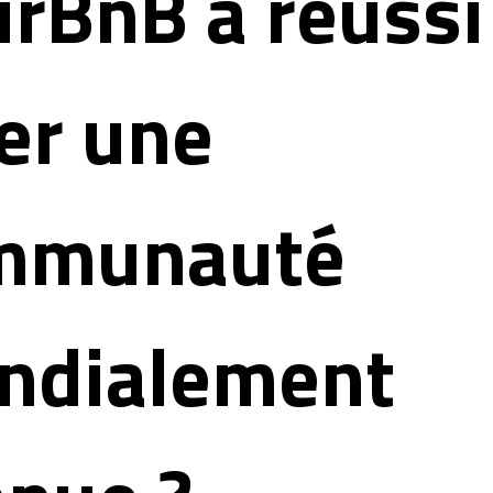
irBnB a réussi
er une
mmunauté
ndialement