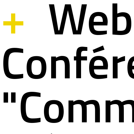
+
Web
ystem
ation à la s
Confér
lités
ation pour 
"Comm
nous contac