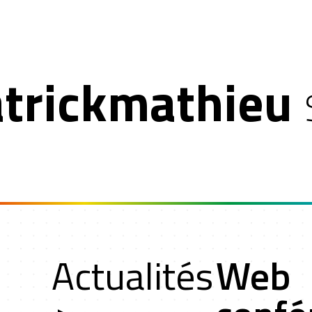
atrickmathieu
t
Actualités
Web
rs