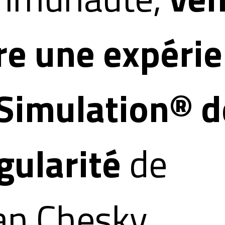
re une expéri
Simulation® d
gularité
de
an Chesky
.